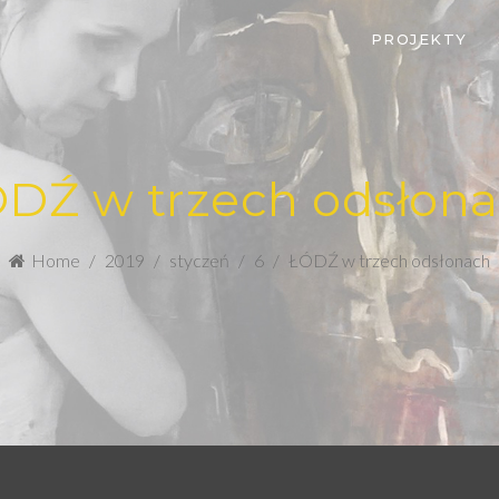
PROJEKTY
DŹ w trzech odsłon
Home
2019
styczeń
6
ŁÓDŹ w trzech odsłonach