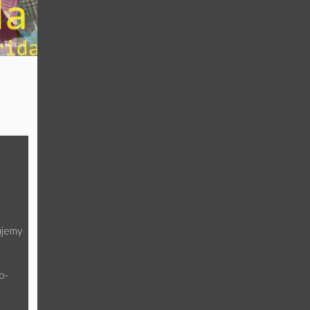
ujemy
o-