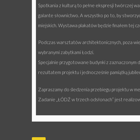
Spotkania z kulturą to pełne ekspresji twórczej wa
galante słownictwo. A wszystko po to, by stworzyć p
miejskich. Wystawa plakatów będzie finałem tej czę
Podczas warsztatów architektonicznych, poza wied
wybranymi zabytkami Łodzi.
Specjalnie przygotowane budynki z zaznaczonym d
rezultatem projektu i jednocześnie pamiątką jubile
Zapraszamy do śledzenia przebiegu projektu w m
Zadanie „ŁÓDŹ w trzech odsłonach” jest realizow