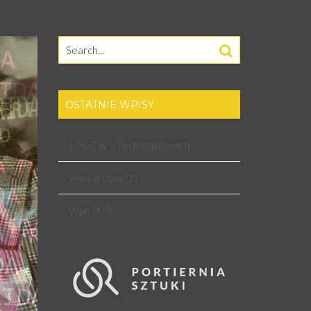
Search
for:
OSTATNIE WPISY
ŁÓDŹ w trzech odsłonach
Wpis próbny 01
Wpis 003