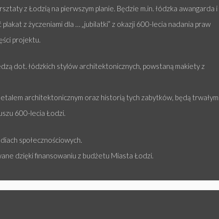
rsztaty z Łodzią na pierwszym planie. Będzie m.in. łódzka awangarda i
lakat z życzeniami dla … „jubilatki” z okazji 600-lecia nadania praw
ści projektu.
zą dot. łódzkich stylów architektonicznych, powstaną makiety z
etalem architektonicznym oraz historią tych zabytków, będą trwałym
uszu 600-lecia Łodzi.
ediach społecznościowych.
ane dzięki finansowaniu z budżetu Miasta Łodzi.