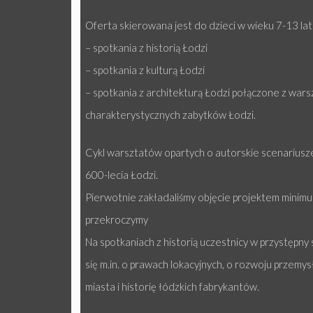
Oferta skierowana jest do dzieci w wieku 7-13 lat
– spotkania z historią Łodzi
– spotkania z kulturą Łodzi
– spotkania z architekturą Łodzi połączone z war
charakterystycznych zabytków Łodzi.
Cykl warsztatów opartych o autorskie scenariusze 
600-lecia Łodzi.
Pierwotnie zakładaliśmy objęcie projektem minimum 
przekroczymy
Na spotkaniach z historią uczestnicy w przystępny
się m.in. o prawach lokacyjnych, o rozwoju przemy
miasta i historię łódzkich fabrykantów.