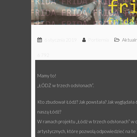
6 stycznia 2019
Portiernia
Aktual
6 792
Mamy to!
„ŁÓDŹ w trzech odsłonach”.
Kto zbudował Łódź? Jak powstała? Jak wyglądała
naszą Łódź?
W ramach projektu „Łódź w trzech odsłonach” w 
artystycznych, które pozwolą odpowiedzieć na te i i