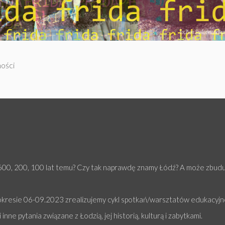
ności
 600, 200, 100 lat temu? Czy tak naprawdę znamy Łódź? A może zbud
okresie 06-09.2023 zrealizujemy cykl spotkań/warsztatów edukacyjn
nne pytania związane z Łodzią, jej historią, kulturą i zabytkami.