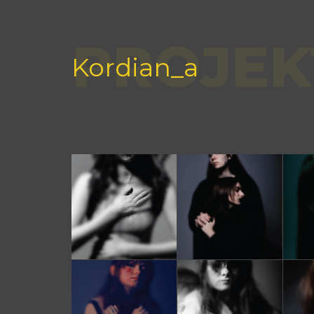
PROJEK
Kordian_a